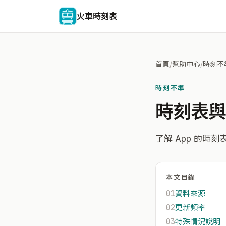
火車時刻表
首頁
/
幫助中心
/
時刻不
時刻不準
時刻表
了解 App 的時
本文目錄
01
資料來源
02
更新頻率
03
特殊情況說明