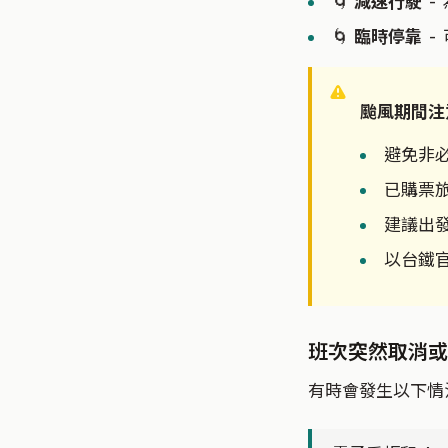
🌀
減速行駛
-
🌀
臨時停靠
-
颱風期間注
避免非
已購票
建議出
以台鐵
班次突然取消或
有時會發生以下情