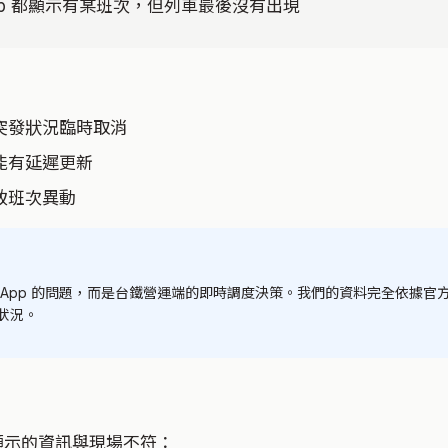
pp 都顯示有某班次，但列車最後沒有出現
因突發狀況臨時取消
可能有延遲更新
導致班次異動
 App 的問題，而是台鐵營運端的即時調度決策。我們的資料完全依據官
狀況。
 顯示的資訊與現場不符：