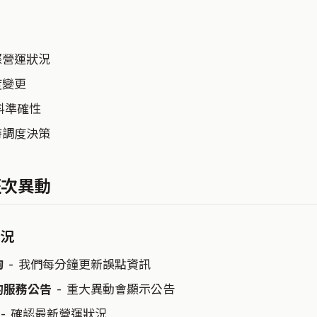
際營運狀況
度變更
料準確性
時調度決策
班次異動
況
詢
- 我們每分鐘更新誤點資訊
內的服務公告
- 重大異動會顯示公告
- 確認最新營運狀況