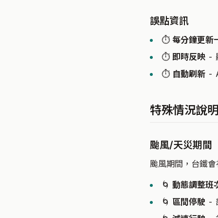
誤點資訊
⏱️
每分鐘更新
⏱️
即時反映
-
⏱️
自動刷新
-
特殊情況說
颱風/天災期間
颱風期間，台鐵會
🌀
動態調整班
🌀
區間停駛
-