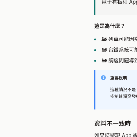
電子看板和 A
這是為什麼？
🚂 列車可能
🚂 台鐵系統
🚂 調度問題
重要說明
這種情況不是
控制這類突發
資料不一致時
如果您發現 App