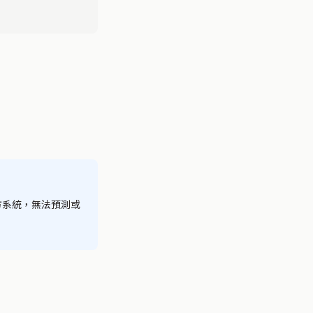
方系統，無法預測或