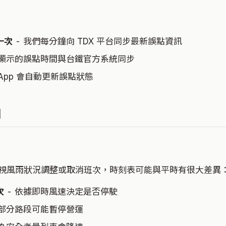
一次
- 我們每分鐘向 TDX 平台同步最新誤點資訊
 顯示的誤點時間與台鐵官方系統同步
 App 會自動更新誤點狀態
明
視風雨狀況調整或取消班次，時刻表可能與平時有很大差異
次
- 依據即時風速決定是否停駛
 部分路段可能暫停營運