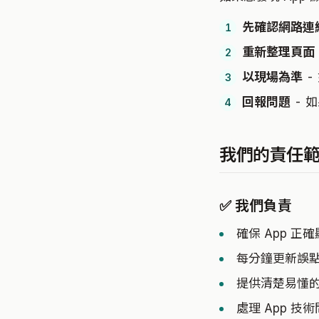
先確認網路連
重新整理頁面
以現場為準
-
回報問題
- 
我們的責任
✅ 我們負責
確保 App 正
每分鐘更新誤
提供清楚易懂
處理 App 技