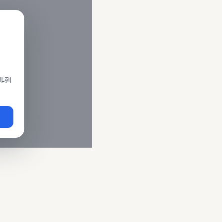
閣、莒光、復興、區間車、區間快等車種。 資料來源為交通部運輸
即時動態
、
台鐵誤點警示
、
路線時刻表
。
非列