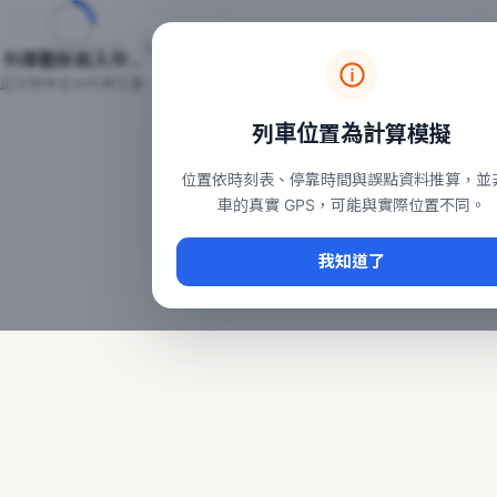
台鐵列車即時位置地圖
台鐵即時動態
本頁顯示目前全台鐵運行中的列車位置，涵蓋自強、普悠瑪、太魯
列車動態載入中…
常用查詢：
正在取得全台列車位置
台北車站即時動態
、
台中車站即時動態
、
高雄車站
列車位置為計算模擬
位置依時刻表、停靠時間與誤點資料推算，並
車的真實 GPS，可能與實際位置不同。
我知道了