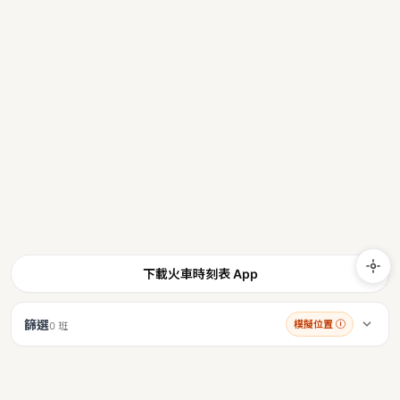
下載火車時刻表 App
篩選
模擬位置
ⓘ
0 班