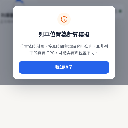
台鐵列車即時位置地圖
台鐵即時動態
本頁顯示目前全台鐵運行中的列車位置，涵蓋自強、普悠瑪、太魯
列車動態載入中…
常用查詢：
正在取得全台列車位置
台北車站即時動態
、
台中車站即時動態
、
高雄車站
列車位置為計算模擬
位置依時刻表、停靠時間與誤點資料推算，並非列
車的真實 GPS，可能與實際位置不同。
我知道了