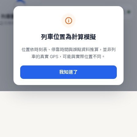
台鐵列車即時位置地圖
台鐵即時動態
本頁顯示目前全台鐵運行中的列車位置，涵蓋自強、普悠瑪、太魯
列車動態載入中…
常用查詢：
正在取得全台列車位置
台北車站即時動態
、
台中車站即時動態
、
高雄車站
列車位置為計算模擬
位置依時刻表、停靠時間與誤點資料推算，並非列
車的真實 GPS，可能與實際位置不同。
我知道了