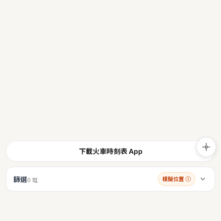
下載火車時刻表 App
篩選
模擬位置
ⓘ
0 班